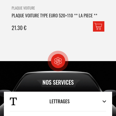
PLAQUE VOITURE
PLA
PLAQUE VOITURE TYPE EURO 520×110 ** LA PIECE **
PLA
21.30
€
42
NOS SERVICES
LETTRAGES