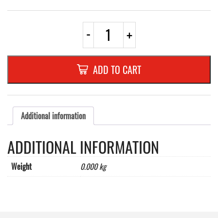
c
-
+
-
CADRE
PVC
TYPE
ADD TO CART
CLIP-
***
SNAP***
AVEC
FILET
Additional information
JAUNE
(NEUTRE)
ADDITIONAL INFORMATION
quantity
Weight
0.000 kg