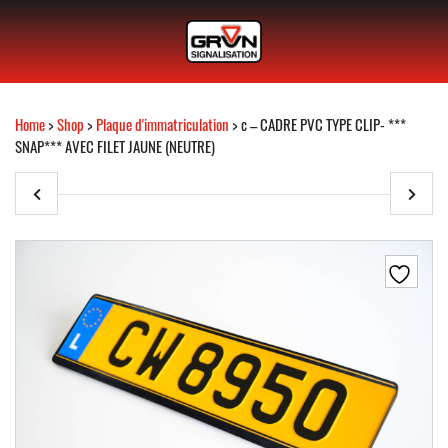
Home
>
Shop
>
Plaque d'immatriculation
> c – CADRE PVC TYPE CLIP- ***
SNAP*** AVEC FILET JAUNE (NEUTRE)