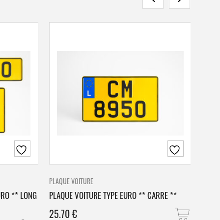
PLAQUE VOITURE
PLAQU
URO ** LONG
PLAQUE VOITURE TYPE EURO ** CARRE **
PLAQ
25.70
€
25.