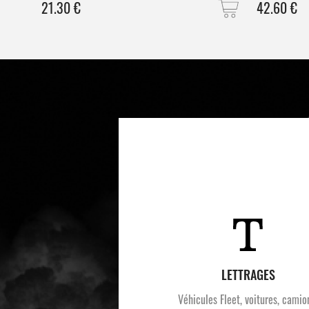
21.30
€
42.60
€
LETTRAGES
Véhicules Fleet, voitures, camio