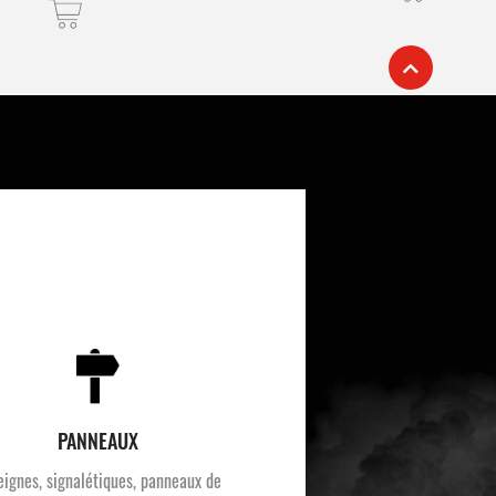
PANNEAUX
eignes, signalétiques, panneaux de