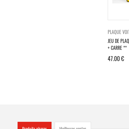
PLAQUE VOI
JEU DE PLA
+ CARRE **
47.00
€
Produits phares
Meilleures ventes