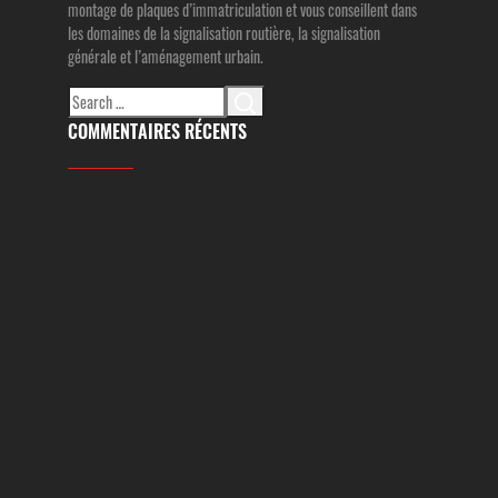
montage de plaques d’immatriculation et vous conseillent dans
les domaines de la signalisation routière, la signalisation
générale et l’aménagement urbain.
Search
for:
COMMENTAIRES RÉCENTS