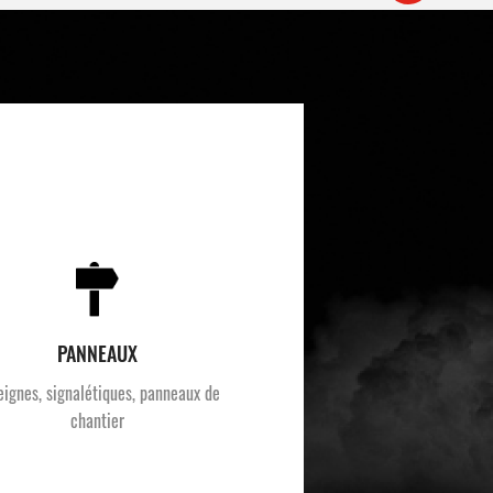
PANNEAUX
eignes, signalétiques, panneaux de
chantier