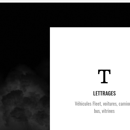
LETTRAGES
Véhicules Fleet, voitures, camio
bus, vitrines