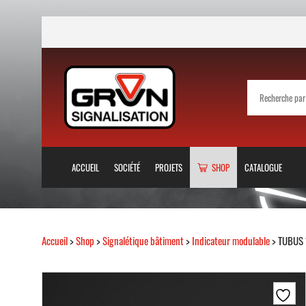
ACCUEIL
SOCIÉTÉ
PROJETS
SHOP
CATALOGUE
Accueil
>
Shop
>
Signalétique bâtiment
>
Indicateur modulable
> TUBUS 