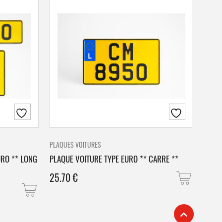
PLAQUES VOITURES
PLAQU
URO ** LONG
PLAQUE VOITURE TYPE EURO ** CARRE **
PLAQ
25.70
€
25.