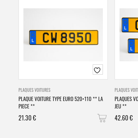
PLAQUES VOITURES
PLAQUES VOI
PLAQUE VOITURE TYPE EURO 520×110 ** LA
PLAQUES VO
PIECE **
JEU **
21.30
€
42.60
€