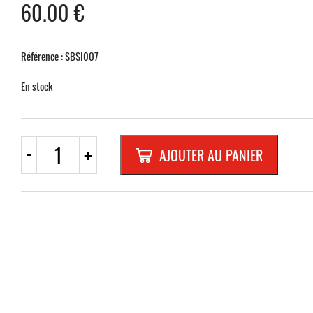
60.00
€
Référence : SBSI007
En stock
quantité
-
+
AJOUTER AU PANIER
de
TUBUS
150
x
59
"LIBRE/OCCUPE"
NATUREfixation
murale