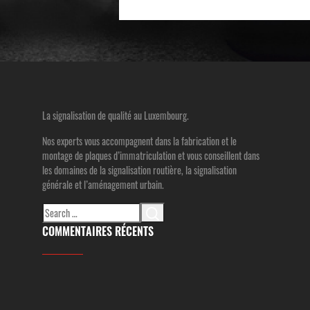
La signalisation de qualité au Luxembourg.
Nos experts vous accompagnent dans la fabrication et le
montage de plaques d’immatriculation et vous conseillent dans
les domaines de la signalisation routière, la signalisation
générale et l’aménagement urbain.
Search
for:
COMMENTAIRES RÉCENTS