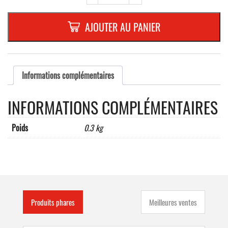
SUPPORT
PORTE
SACHET
AJOUTER AU PANIER
GASSIBOX
laqué
en
JAUNE
avec
Informations complémentaires
picto
INFORMATIONS COMPLÉMENTAIRES
Poids
0.3 kg
Produits phares
Meilleures ventes