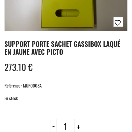
SUPPORT PORTE SACHET GASSIBOX LAQUÉ
EN JAUNE AVEC PICTO
273.10
€
Référence : MUPO008A
En stock
quantité
-
+
de