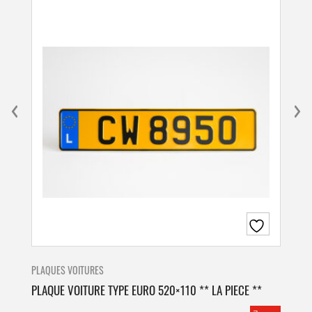
PLAQUES VOITURES
PLA
PLAQUE VOITURE TYPE EURO 520×110 ** LA PIECE **
PLA