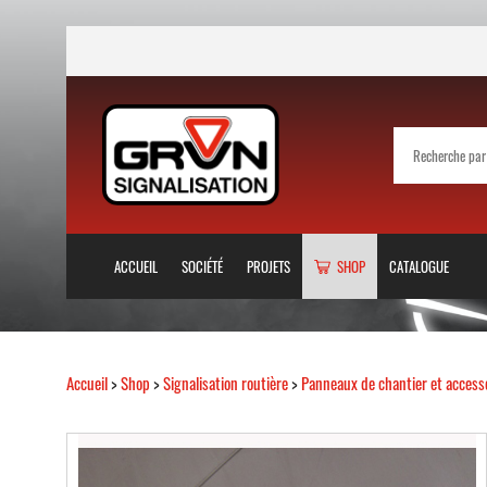
ACCUEIL
SOCIÉTÉ
PROJETS
SHOP
CATALOGUE
Accueil
>
Shop
>
Signalisation routière
>
Panneaux de chantier et access