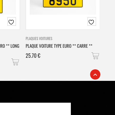
PLAQUES VOITURES
PLAQU
URO ** LONG
PLAQUE VOITURE TYPE EURO ** CARRE **
PLAQ
25.70
€
25.