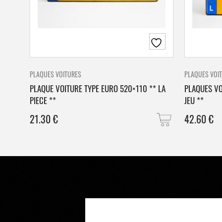
PLAQUES VOITURES
PLAQUES VOI
PLAQUE VOITURE TYPE EURO 520×110 ** LA
PLAQUES VO
PIECE **
JEU **
21.30
€
42.60
€