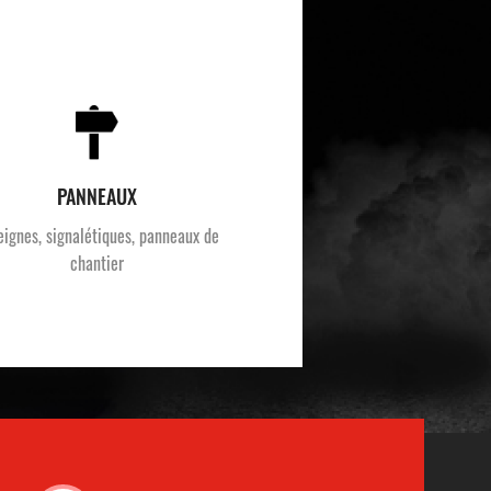
PANNEAUX
eignes, signalétiques, panneaux de
chantier