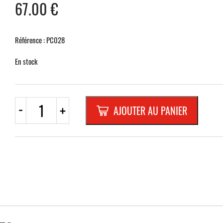
67.00
€
Référence : PC028
En stock
quantité
-
+
AJOUTER AU PANIER
de
ROUE
POUR
SUPPORT
PVC
TYPE
LEOen
aluminium
brut