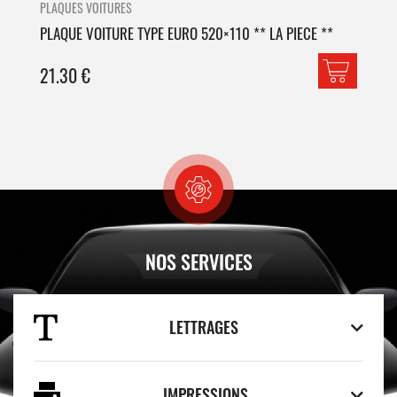
PLAQUES VOITURES
PLA
PLAQUE VOITURE TYPE EURO 520×110 ** LA PIECE **
PLA
21.30
€
42
NOS SERVICES
LETTRAGES
IMPRESSIONS