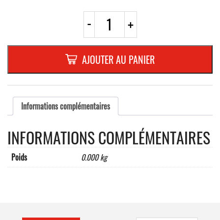
quantité
-
+
de
ROND
EN
ALUMINIUM
AJOUTER AU PANIER
PLAT
:
2
MM,DIAMETRE
:
Informations complémentaires
500
mm,"SENS
INFORMATIONS COMPLÉMENTAIRES
OBLIGATOIRE
-
D,1A"
Poids
0.000 kg