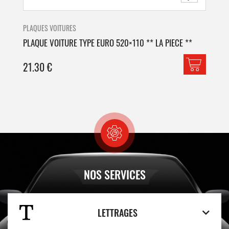
PLAQUES VOITURES
PLA
PLAQUE VOITURE TYPE EURO 520×110 ** LA PIECE **
PLA
21.30
€
42
NOS SERVICES
LETTRAGES