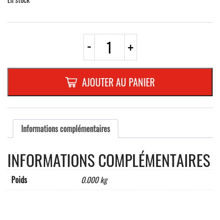
quantité
-
+
de
ROND
EN
ALUMINIUM
AJOUTER AU PANIER
PLAT
:
2
MM,DIAMETRE
:
Informations complémentaires
500
mm,"DEFENSE
INFORMATIONS COMPLÉMENTAIRES
DE
STATIONNER
ET
Poids
0.000 kg
DE
S'ARRETER"