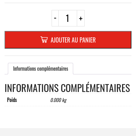
quantité
-
+
de
ROND
EN
ALUMINIUM
AJOUTER AU PANIER
PLAT
:
2
MM,DIAMETRE
:
Informations complémentaires
200
mm,"NO
INFORMATIONS COMPLÉMENTAIRES
PARKING
-
C,18"
Poids
0.000 kg