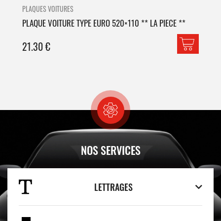
PLAQUES VOITURES
PLA
PLAQUE VOITURE TYPE EURO 520×110 ** LA PIECE **
PLA
21.30
€
42
NOS SERVICES
LETTRAGES