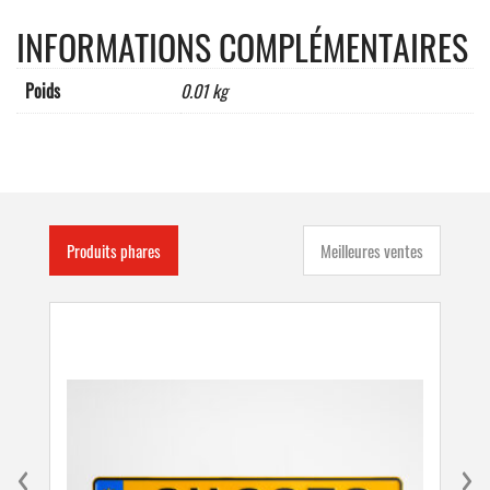
mm,"SORTIE
INFORMATIONS COMPLÉMENTAIRES
DE
SECOURS
HAUT
Poids
0.01 kg
DROITE"
Produits phares
Meilleures ventes