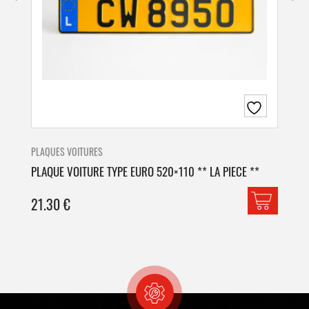
PLAQUES VOITURES
PLA
PLAQUE VOITURE TYPE EURO 520×110 ** LA PIECE **
PLA
21.30
€
42