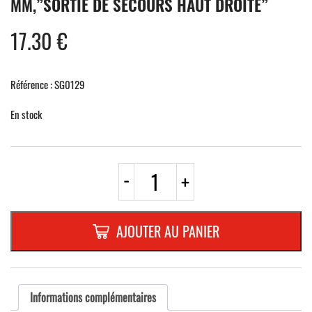
MM,”SORTIE DE SECOURS HAUT DROITE”
17.30
€
Référence : SG0129
En stock
quantité
-
+
de
RECTANGLE
EN
ALUMINIUM
AJOUTER AU PANIER
:
0,8
MM,PHOSPHOR.DIMENSIONS:
300
x
Informations complémentaires
150