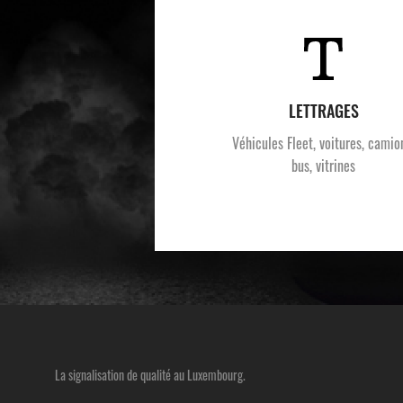
LETTRAGES
Véhicules Fleet, voitures, camio
bus, vitrines
La signalisation de qualité au Luxembourg.