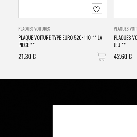
PLAQUES VOITURES
PLAQUES VOI
PLAQUE VOITURE TYPE EURO 520×110 ** LA
PLAQUES VO
PIECE **
JEU **
21.30
€
42.60
€