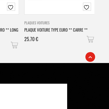
PLAQUES VOITURES
PLAQU
URO ** LONG
PLAQUE VOITURE TYPE EURO ** CARRE **
PLAQ
25.70
€
25.