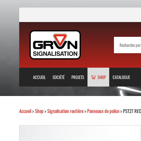
ACCUEIL
SOCIÉTÉ
PROJETS
SHOP
CATALOGUE
Accueil
>
Shop
>
Signalisation routière
>
Panneaux de police
> PST27 RE