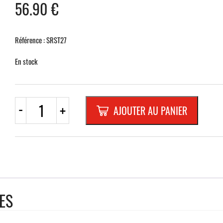
56.90
€
Référence : SRST27
En stock
quantité
-
+
AJOUTER AU PANIER
de
PST27
RECTA.
500x250mm
REFL.
RANDFORM
"COUPER
MOTEUR"
ES