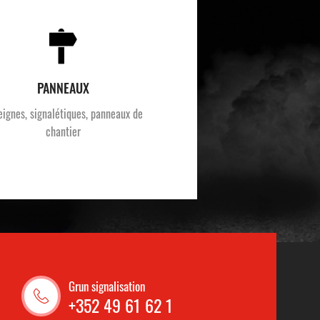
PANNEAUX
eignes, signalétiques, panneaux de
chantier
Grun signalisation
+352 49 61 62 1