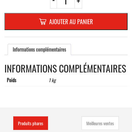
+
de
PST23
RECTA.
500x250mm
AJOUTER AU PANIER
REFL.
RANDFORM
"EXCEPTE
BUS
SCOLAIRE"
Informations complémentaires
INFORMATIONS COMPLÉMENTAIRES
Poids
1 kg
Produits phares
Meilleures ventes