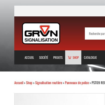
ACCUEIL
SOCIÉTÉ
PROJETS
SHOP
CATALOGUE
Accueil
>
Shop
>
Signalisation routière
>
Panneaux de police
> PST09 RE