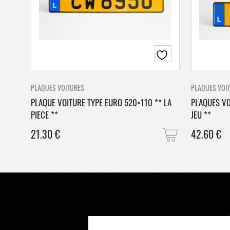
PLAQUES VOITURES
PLAQUES VOI
PLAQUE VOITURE TYPE EURO 520×110 ** LA
PLAQUES VO
PIECE **
JEU **
21.30
€
42.60
€