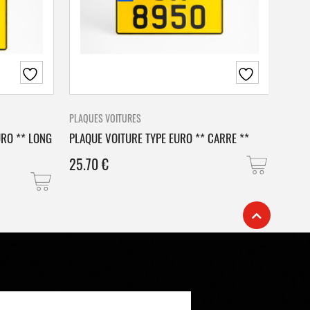
PLAQUES VOITURES
PLAQU
URO ** LONG
PLAQUE VOITURE TYPE EURO ** CARRE **
PLAQ
25.70
€
25.