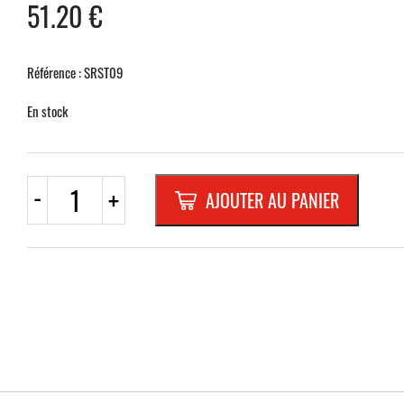
51.20
€
Référence : SRST09
En stock
quantité
-
+
AJOUTER AU PANIER
de
PST09
RECTA.
400x200mm
REFL.
RANDFORM
"RAPPEL"