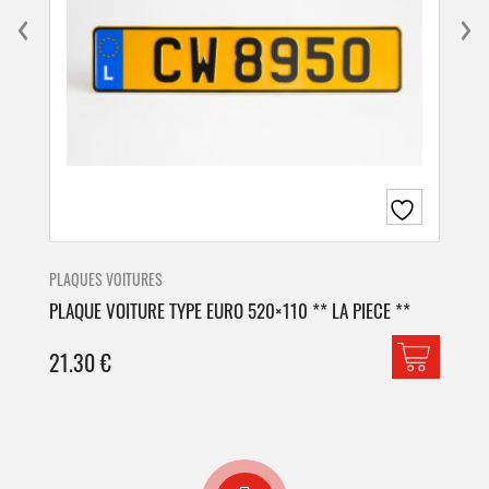
PLAQUES VOITURES
PLA
PLAQUE VOITURE TYPE EURO 520×110 ** LA PIECE **
PLA
21.30
€
42