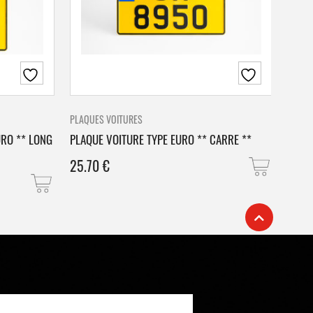
PLAQUES VOITURES
PLAQU
URO ** LONG
PLAQUE VOITURE TYPE EURO ** CARRE **
PLAQ
25.70
€
25.