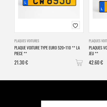
PLAQUES VOITURES
PLAQUES VOI
PLAQUE VOITURE TYPE EURO 520×110 ** LA
PLAQUES VO
PIECE **
JEU **
21.30
€
42.60
€