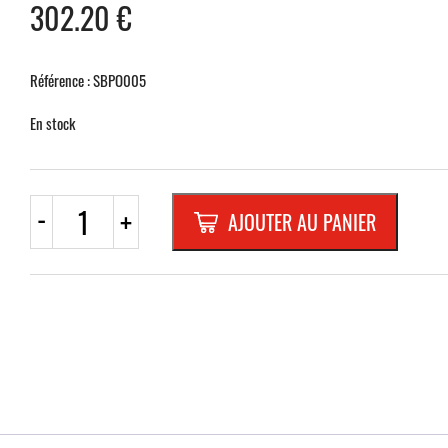
302.20
€
Référence : SBPO005
En stock
quantité
-
+
AJOUTER AU PANIER
de
POTEAU
BELTRAC
CLASSIC
CHROME
SANGLE
ROUGE
2
m