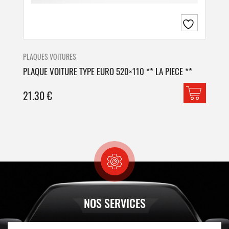
PLAQUES VOITURES
PLA
PLAQUE VOITURE TYPE EURO 520×110 ** LA PIECE **
PLA
21.30
€
42
NOS SERVICES