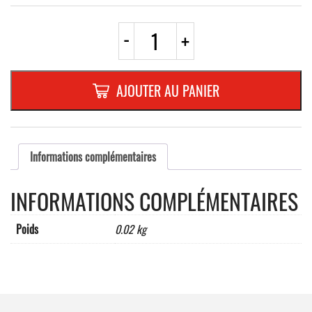
quantité
-
+
de
PLAQUETTE
OPTIQUE
INOX
AJOUTER AU PANIER
40x60x1mm
"0"
Informations complémentaires
INFORMATIONS COMPLÉMENTAIRES
Poids
0.02 kg