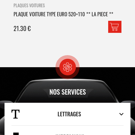
PLAQUES VOITURES
PLA
PLAQUE VOITURE TYPE EURO 520×110 ** LA PIECE **
PLA
21.30
€
42
NOS SERVICES
LETTRAGES