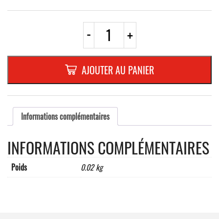
quantité
-
+
de
PLAQUETTE
OPTIQUE
INOX
AJOUTER AU PANIER
180x40x1
mm
"BUANDERIE"
Informations complémentaires
INFORMATIONS COMPLÉMENTAIRES
Poids
0.02 kg