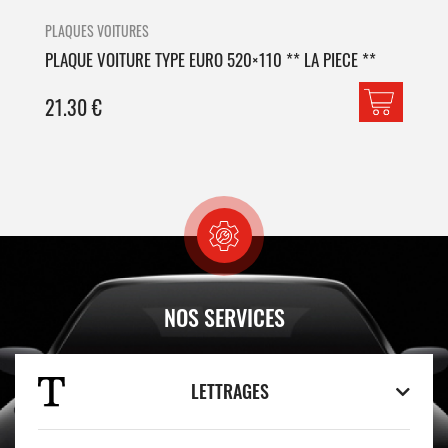
PLAQUES VOITURES
PLA
PLAQUE VOITURE TYPE EURO 520×110 ** LA PIECE **
PLA
21.30
€
42
NOS SERVICES
LETTRAGES