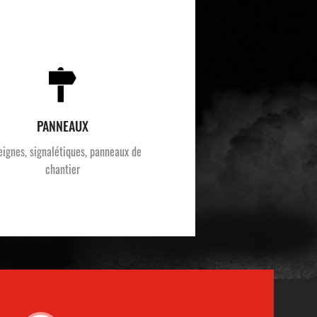
PANNEAUX
eignes, signalétiques, panneaux de
chantier