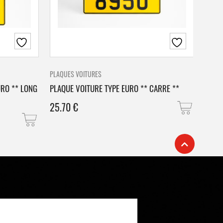
PLAQUES VOITURES
PLAQU
URO ** LONG
PLAQUE VOITURE TYPE EURO ** CARRE **
PLAQ
25.70
€
25.