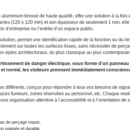
 aluminium brossé de haute qualité, offre une solution à la fois 
ctes (120 x 120 mm) et son épaisseur de seulement 1 mm, elle s
ir d’entreprise ou l’entrée d’un espace public.
lution, permet une identification rapide de la fonction ou du li
ilement sur toutes les surfaces lisses, sans nécessiter de perça
es styles architecturaux, du plus classique au plus contemporain
rtissement de danger électrique, sous forme d’un panneau j
et normé, les visiteurs prennent immédiatement conscience d
fférents, conçus pour répondre à tous vos besoins de signalisat
aces fumeurs, zones réservées au personnel, etc. Chaque modèle 
une organisation attentive à l’accessibilité et à l’orientation de 
pas de perçage requis.
ion soignée et durable.