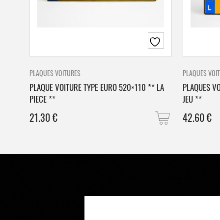
PLAQUES VOITURES
PLAQUES VOI
PLAQUE VOITURE TYPE EURO 520×110 ** LA
PLAQUES VO
PIECE **
JEU **
21.30
€
42.60
€