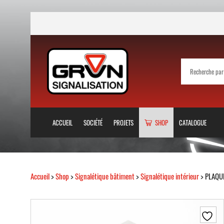
ACCUEIL
SOCIÉTÉ
PROJETS
SHOP
CATALOGUE
Accueil
>
Shop
>
Signalétique bâtiment
>
Signalétique intérieur
> PLAQU