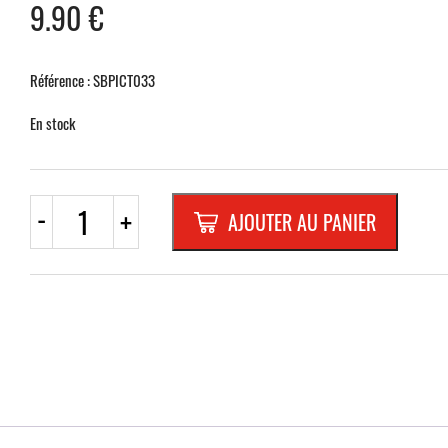
9.90
€
Référence : SBPICT033
En stock
quantité
-
+
AJOUTER AU PANIER
de
PLAQUETTE
OPTIQUE
INOX
120X120X1
mm
"HAUTE
TENSION"