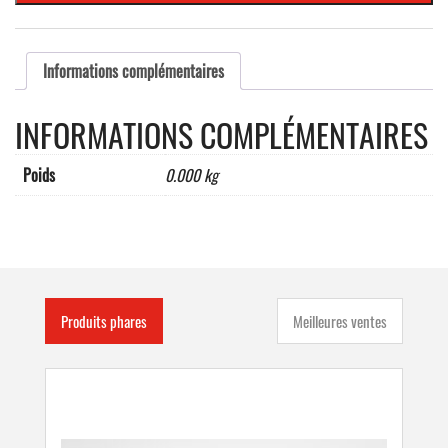
520
x
110
mm
Informations complémentaires
(max
8
INFORMATIONS COMPLÉMENTAIRES
caractéres)
Poids
0.000 kg
Produits phares
Meilleures ventes