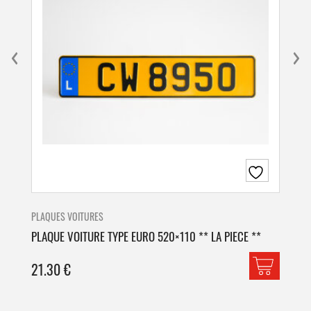
PLAQUES VOITURES
PLA
PLAQUE VOITURE TYPE EURO 520×110 ** LA PIECE **
PLA
21.30
€
42