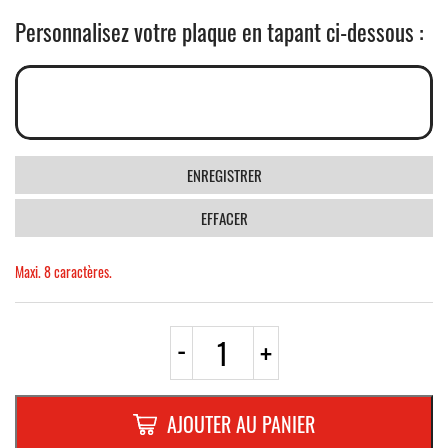
Personnalisez votre plaque en tapant ci-dessous :
ENREGISTRER
EFFACER
Maxi. 8 caractères.
quantité
-
+
de
PLAQUE
FANTAISIE
BLANC
AJOUTER AU PANIER
RF