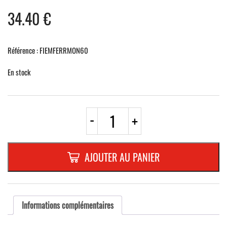
34.40
€
Référence : FIEMFERRMON60
En stock
quantité
-
+
de
Plaque
de
serrage
AJOUTER AU PANIER
pour
poteau
Ø
60
mmsystème
Informations complémentaires
Ferradix,
kit