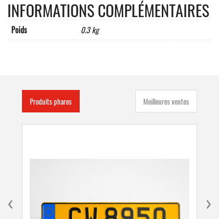
INFORMATIONS COMPLÉMENTAIRES
complet,
vis
et
Poids
0.3 kg
anneau
Produits phares
Meilleures ventes