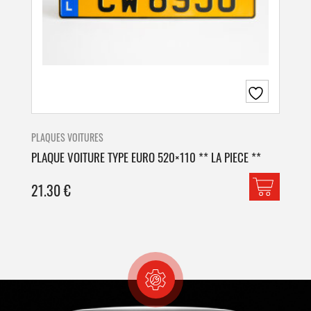
PLAQUES VOITURES
PLA
PLAQUE VOITURE TYPE EURO 520×110 ** LA PIECE **
PLA
21.30
€
42