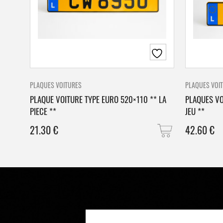
PLAQUES VOITURES
PLAQUES VOI
PLAQUE VOITURE TYPE EURO 520×110 ** LA
PLAQUES VO
PIECE **
JEU **
21.30
€
42.60
€