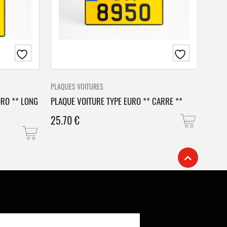
PLAQUES VOITURES
PLAQU
URO ** LONG
PLAQUE VOITURE TYPE EURO ** CARRE **
PLAQ
25.70
€
25.