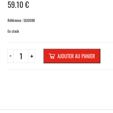
59.10
€
Référence : SG0086
En stock
quantité
-
+
AJOUTER AU PANIER
de
PANNEAU
PVC
BLANC
650x920
CONSIGNES
NORME
VDE
0105-
100