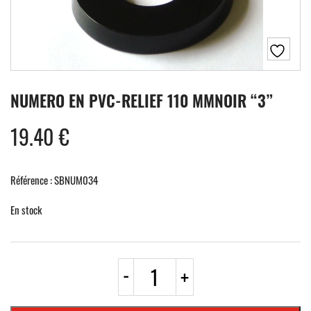
NUMERO EN PVC-RELIEF 110 MMNOIR “3”
19.40
€
Référence : SBNUM034
En stock
quantité
-
+
de
NUMERO
EN