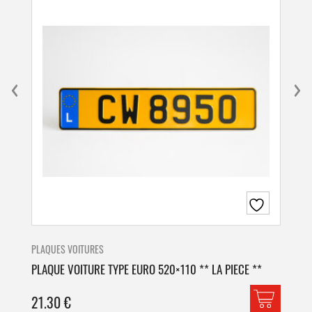
PLAQUES VOITURES
PLA
PLAQUE VOITURE TYPE EURO 520×110 ** LA PIECE **
PLA
21.30
€
42