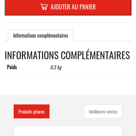
PVC-
AJOUTER AU PANIER
RELIEF
110
MMNOIR
"3"
Informations complémentaires
INFORMATIONS COMPLÉMENTAIRES
Poids
0.3 kg
Produits phares
Meilleures ventes