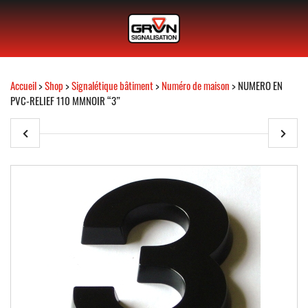
Accueil
>
Shop
>
Signalétique bâtiment
>
Numéro de maison
> NUMERO EN
PVC-RELIEF 110 MMNOIR “3”