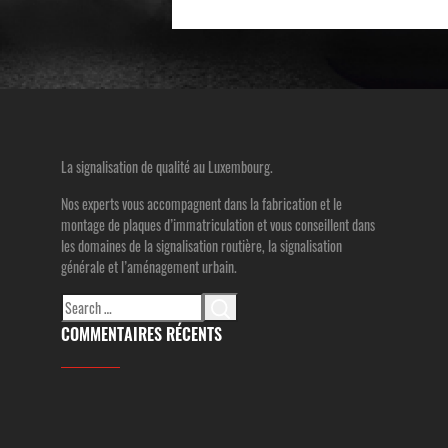
La signalisation de qualité au Luxembourg.
Nos experts vous accompagnent dans la fabrication et le
montage de plaques d’immatriculation et vous conseillent dans
les domaines de la signalisation routière, la signalisation
générale et l’aménagement urbain.
Search
for:
COMMENTAIRES RÉCENTS