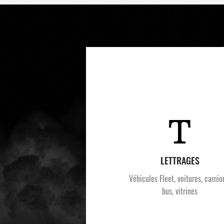
LETTRAGES
Véhicules Fleet, voitures, camio
bus, vitrines