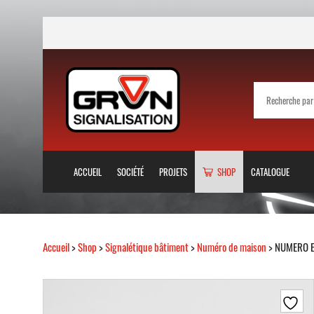
ACCUEIL
SOCIÉTÉ
PROJETS
SHOP
CATALOGUE
Accueil
>
Shop
>
Signalétique bâtiment
>
Numéro de maison
> NUMERO E