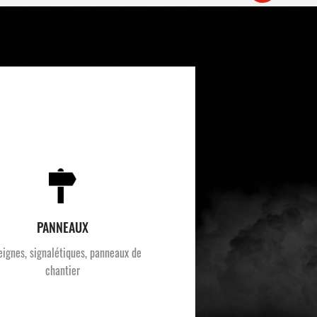
PANNEAUX
eignes, signalétiques, panneaux de
chantier