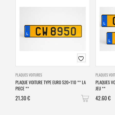
PLAQUES VOITURES
PLAQUES VOI
PLAQUE VOITURE TYPE EURO 520×110 ** LA
PLAQUES VO
PIECE **
JEU **
21.30
€
42.60
€