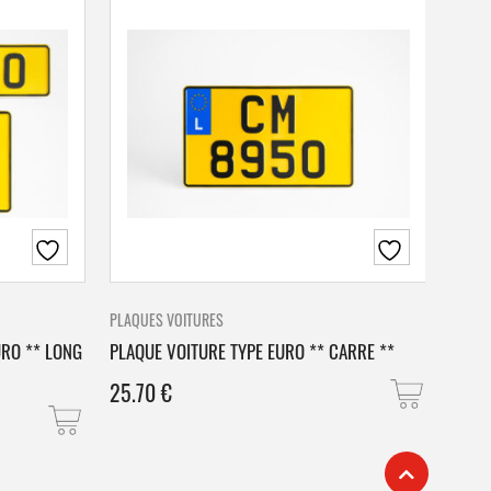
PLAQUES VOITURES
PLAQU
URO ** LONG
PLAQUE VOITURE TYPE EURO ** CARRE **
PLAQ
25.70
€
25.