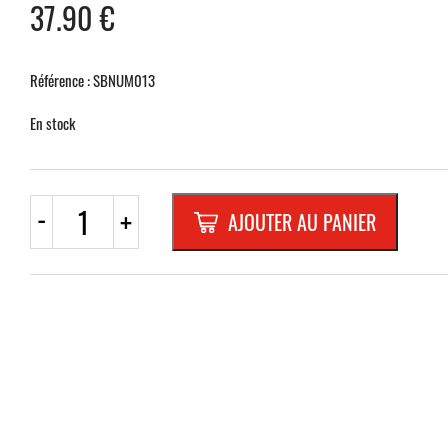
37.90
€
Référence : SBNUM013
En stock
quantité
-
+
AJOUTER AU PANIER
de
NUMERO
EN
ALU-
RELIEF
110
MMNATURE
"1"