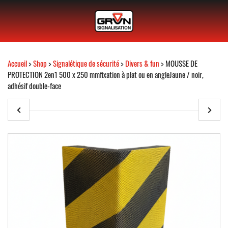
Accueil
>
Shop
>
Signalétique de sécurité
>
Divers & fun
> MOUSSE DE
PROTECTION 2en1 500 x 250 mmfixation à plat ou en angleJaune / noir,
adhésif double-face