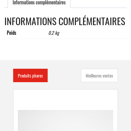
mmfixation
Informations complémentaires
à
plat
INFORMATIONS COMPLÉMENTAIRES
ou
en
angleJaune
Poids
0.2 kg
/
noir,
adhésif
double-
face
Produits phares
Meilleures ventes