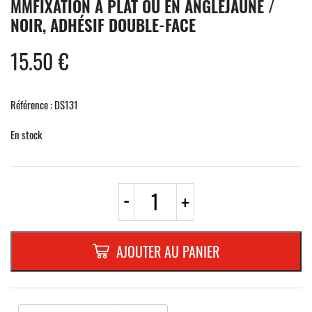
MMFIXATION À PLAT OU EN ANGLEJAUNE /
NOIR, ADHÉSIF DOUBLE-FACE
15.50
€
Référence : DS131
En stock
quantité
-
+
de
MOUSSE
DE
PROTECTION
AJOUTER AU PANIER
2en1
500
x
250