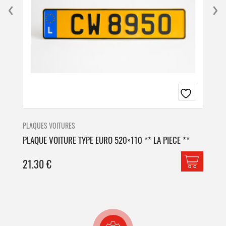
PLAQUES VOITURES
PLA
PLAQUE VOITURE TYPE EURO 520×110 ** LA PIECE **
PLA
21.30
€
42