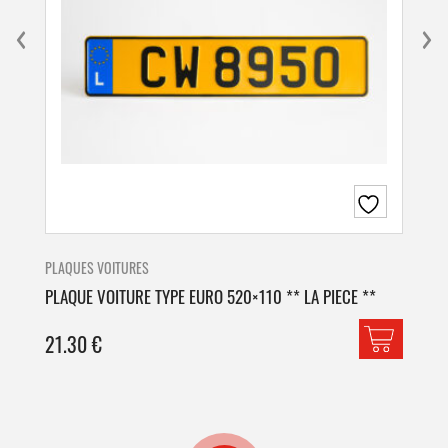
PLAQUES VOITURES
PLA
PLAQUE VOITURE TYPE EURO 520×110 ** LA PIECE **
PLA
21.30
€
42