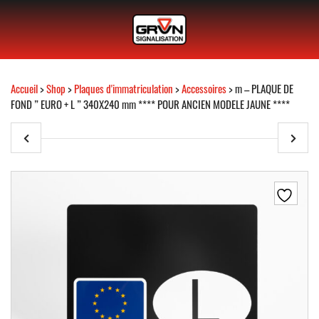
Accueil
>
Shop
>
Plaques d'immatriculation
>
Accessoires
> m – PLAQUE DE
FOND ” EURO + L ” 340X240 mm **** POUR ANCIEN MODELE JAUNE ****