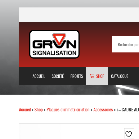
ACCUEIL
SOCIÉTÉ
PROJETS
SHOP
CATALOGUE
Accueil
>
Shop
>
Plaques d'immatriculation
>
Accessoires
> i – CADRE A