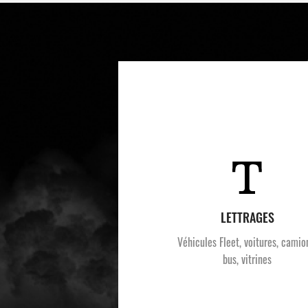
LETTRAGES
Véhicules Fleet, voitures, camio
bus, vitrines