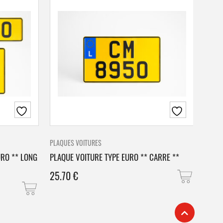
PLAQUES VOITURES
PLAQU
URO ** LONG
PLAQUE VOITURE TYPE EURO ** CARRE **
PLAQ
25.70
€
25.