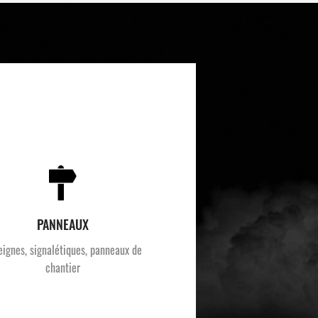
PANNEAUX
eignes, signalétiques, panneaux de
chantier