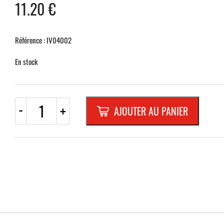
11.20
€
Référence : IV04002
En stock
quantité
-
+
AJOUTER AU PANIER
de
i
-
CADRE
ALUMINIUM
NOIR
340x110
mm