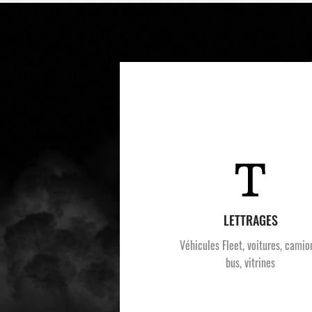
LETTRAGES
Véhicules Fleet, voitures, camio
bus, vitrines