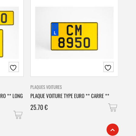
PLAQUES VOITURES
PLAQU
URO ** LONG
PLAQUE VOITURE TYPE EURO ** CARRE **
PLAQ
25.70
€
25.