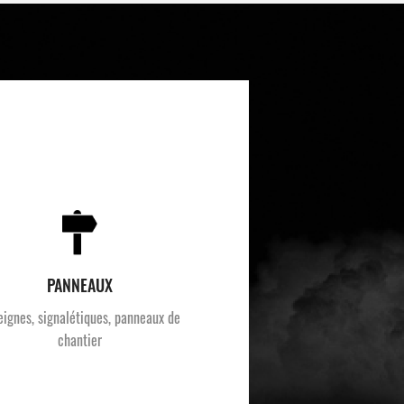
PANNEAUX
eignes, signalétiques, panneaux de
chantier