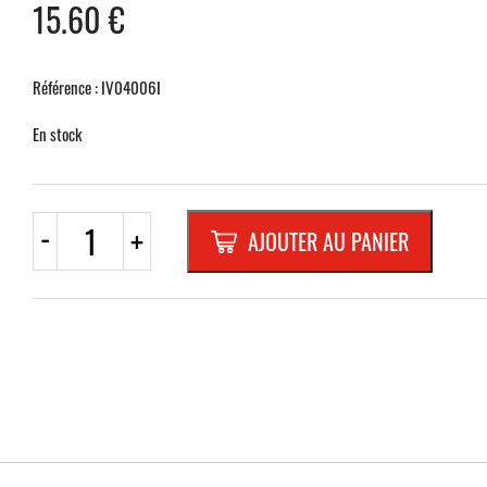
15.60
€
Référence : IV04006I
En stock
quantité
-
+
AJOUTER AU PANIER
de
g
-
CADRE
EN
INOX
340
x110
mm,
polis,
miroir