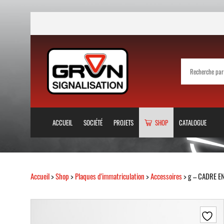
ACCUEIL
SOCIÉTÉ
PROJETS
SHOP
CATALOGUE
Accueil
>
Shop
>
Plaques d'immatriculation
>
Accessoires
> g – CADRE EN