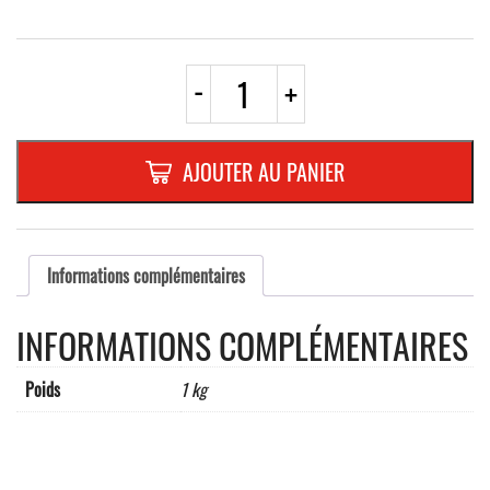
quantité
-
+
de
FLECHE
"GIR"
ALU
AJOUTER AU PANIER
REPLIE
BLANC
RF,
1000x250mmAVEC
FILET
Informations complémentaires
NOIR
INFORMATIONS COMPLÉMENTAIRES
Poids
1 kg