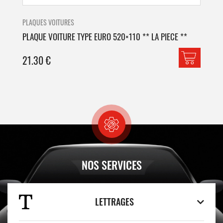
PLAQUES VOITURES
PLA
PLAQUE VOITURE TYPE EURO 520×110 ** LA PIECE **
PLA
21.30
€
42
NOS SERVICES
LETTRAGES