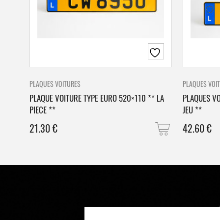
PLAQUES VOITURES
PLAQUES VOI
PLAQUE VOITURE TYPE EURO 520×110 ** LA
PLAQUES VO
PIECE **
JEU **
21.30
€
42.60
€