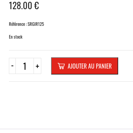
128.00
€
Référence : SRGIR125
En stock
quantité
-
+
AJOUTER AU PANIER
de
FLECHE
"GIR"
ALU
REPLIE
BLANC
RF,
1000x250mm