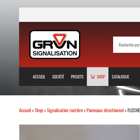
ACCUEIL
SOCIÉTÉ
PROJETS
SHOP
CATALOGUE
Accueil
>
Shop
>
Signalisation routière
>
Panneaux directionnel
> FLECHE