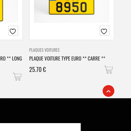
PLAQUES VOITURES
PLAQU
URO ** LONG
PLAQUE VOITURE TYPE EURO ** CARRE **
PLAQ
25.70
€
25.