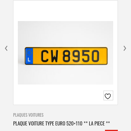
PLAQUES VOITURES
PLA
PLAQUE VOITURE TYPE EURO 520×110 ** LA PIECE **
PLA