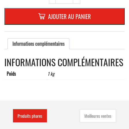
Figurine
écolier
"FILLE"
AJOUTER AU PANIER
,
en
PVC
cellulaire
de
Informations complémentaires
10
mm
INFORMATIONS COMPLÉMENTAIRES
découpe
à
la
Poids
1 kg
forme,
1500
mm,
3
rails
de
fixation
Produits phares
Meilleures ventes
au
verso