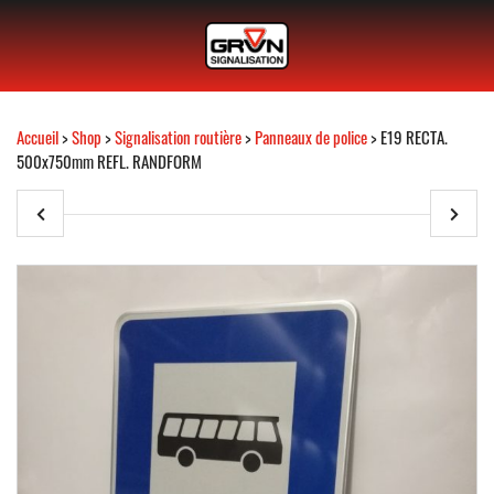
Accueil
>
Shop
>
Signalisation routière
>
Panneaux de police
> E19 RECTA.
500x750mm REFL. RANDFORM