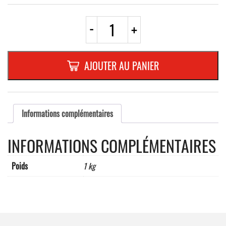
quantité
-
+
de
E19
RECTA.
500x750mm
AJOUTER AU PANIER
REFL.
RANDFORM
Informations complémentaires
INFORMATIONS COMPLÉMENTAIRES
Poids
1 kg