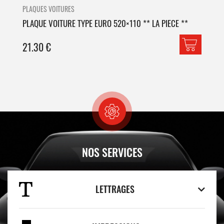
PLAQUES VOITURES
PLA
PLAQUE VOITURE TYPE EURO 520×110 ** LA PIECE **
PLA
21.30
€
42
NOS SERVICES
LETTRAGES