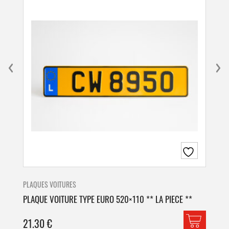
PLAQUES VOITURES
PLA
PLAQUE VOITURE TYPE EURO 520×110 ** LA PIECE **
PLA
21.30
€
42