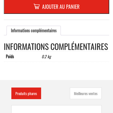
PAYS
AJOUTER AU PANIER
1500
x
1000
mm
ITALIE
Informations complémentaires
INFORMATIONS COMPLÉMENTAIRES
Poids
0.2 kg
Produits phares
Meilleures ventes