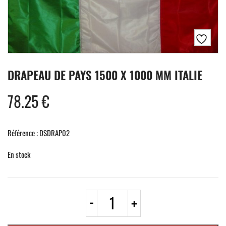
DRAPEAU DE PAYS 1500 X 1000 MM ITALIE
78.25
€
Référence : DSDRAP02
En stock
quantité
-
+
de
DRAPEAU
DE