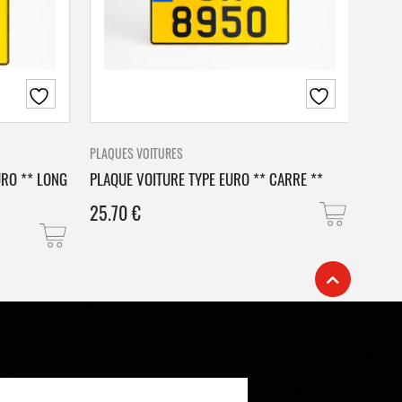
PLAQUES VOITURES
PLAQU
URO ** LONG
PLAQUE VOITURE TYPE EURO ** CARRE **
PLAQ
25.70
€
25.