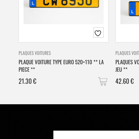
PLAQUES VOITURES
PLAQUES VOI
PLAQUE VOITURE TYPE EURO 520×110 ** LA
PLAQUES VO
PIECE **
JEU **
21.30
€
42.60
€