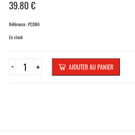
39.80
€
Référence : PCDB6
En stock
quantité
-
+
AJOUTER AU PANIER
de
DISQUE
BLANC
REFLECHISSANT
600
mm