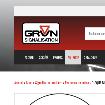
ACCUEIL
SOCIÉTÉ
PROJETS
SHOP
CATALOGUE
Accueil
>
Shop
>
Signalisation routière
>
Panneaux de police
> DISQUE B