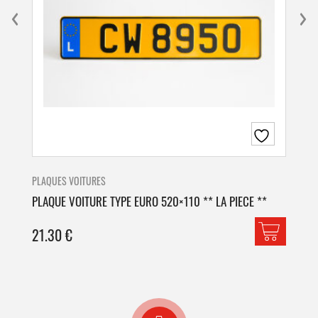
PLAQUES VOITURES
PLA
PLAQUE VOITURE TYPE EURO 520×110 ** LA PIECE **
PLA
21.30
€
42