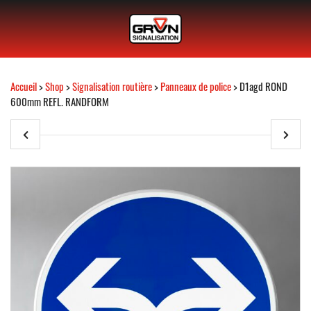
Accueil
>
Shop
>
Signalisation routière
>
Panneaux de police
> D1agd ROND
600mm REFL. RANDFORM