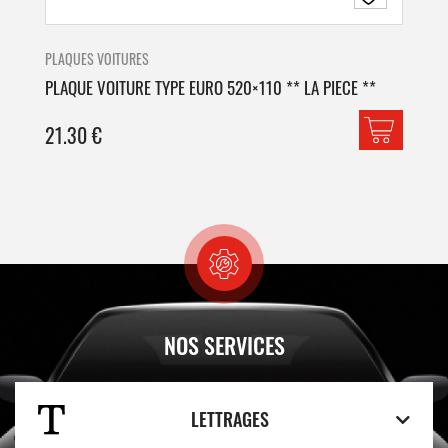
PLAQUES VOITURES
PLA
PLAQUE VOITURE TYPE EURO 520×110 ** LA PIECE **
PLA
21.30
€
42
NOS SERVICES
LETTRAGES