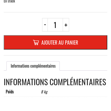
En stock
quantité
-
+
de
CONE
EN
PVC
AJOUTER AU PANIER
ROUGE/BLANC
RF
H=1000
mm
+
Informations complémentaires
DEROULEUR
ROUGE/BLANC
INFORMATIONS COMPLÉMENTAIRES
4
m
Poids
8 kg