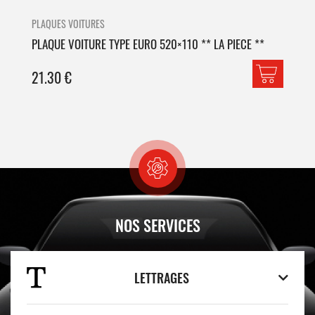
PLAQUES VOITURES
PLA
PLAQUE VOITURE TYPE EURO 520×110 ** LA PIECE **
PLA
21.30
€
42
NOS SERVICES
LETTRAGES