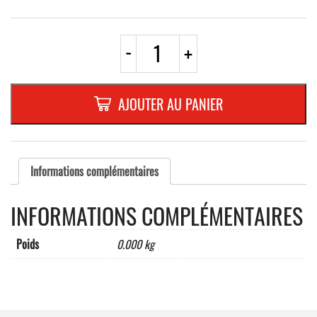
quantité
-
+
de
CHEVILLES
SPECIALES
POUR
AJOUTER AU PANIER
BMW
Informations complémentaires
INFORMATIONS COMPLÉMENTAIRES
Poids
0.000 kg