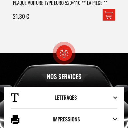
PLAQUE VOITURE TYPE EURO 520×110 ** LA PIECE **
PLA
21.30
€
42
NOS SERVICES
LETTRAGES
IMPRESSIONS