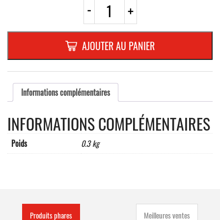
quantité
-
+
de
CENDRIER
MURAL
"
AJOUTER AU PANIER
ARKEA"
3
L,
à
SERRURE
Informations complémentaires
gris
manganèse
INFORMATIONS COMPLÉMENTAIRES
Poids
0.3 kg
Produits phares
Meilleures ventes