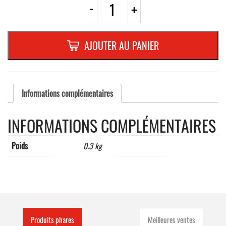
quantité
-
+
de
CAPUCHON
PVC
NOIR
AJOUTER AU PANIER
INTERIEUR
60x40mm
Informations complémentaires
INFORMATIONS COMPLÉMENTAIRES
Poids
0.3 kg
Produits phares
Meilleures ventes