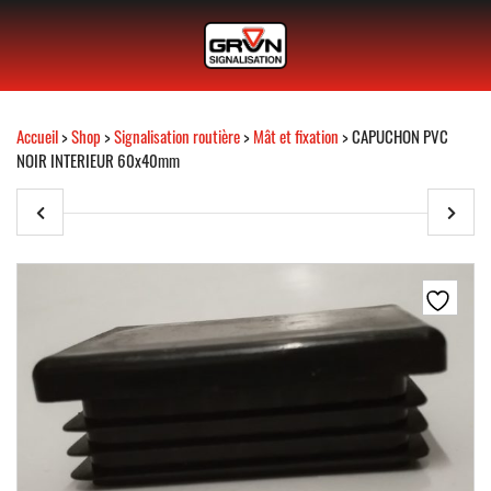
Accueil
>
Shop
>
Signalisation routière
>
Mât et fixation
> CAPUCHON PVC
NOIR INTERIEUR 60x40mm