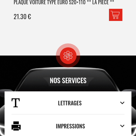
PLAQUE VOITURE TYPE EURO 520×110 ** LA PIECE **
PLA
21.30
€
42
NOS SERVICES
LETTRAGES
IMPRESSIONS