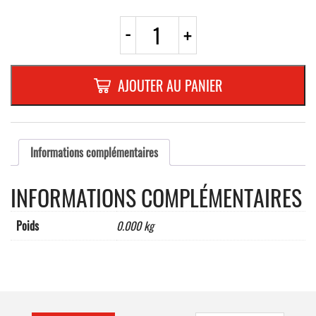
quantité
-
+
de
CAPUCHON
POUR
VIS
AJOUTER AU PANIER
PARKER
BLANCBOITE
DE
100
PIECES
Informations complémentaires
INFORMATIONS COMPLÉMENTAIRES
Poids
0.000 kg