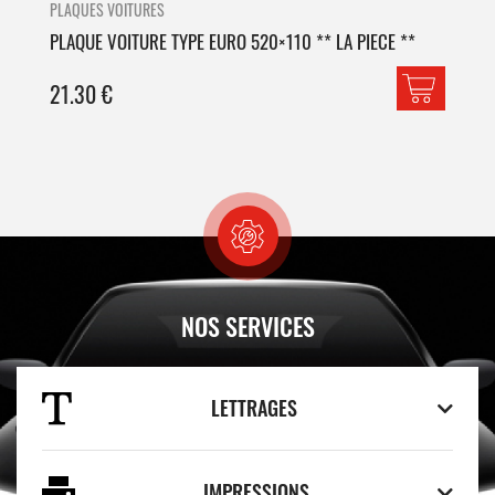
PLAQUES VOITURES
PLA
PLAQUE VOITURE TYPE EURO 520×110 ** LA PIECE **
PLA
21.30
€
42
NOS SERVICES
LETTRAGES
IMPRESSIONS