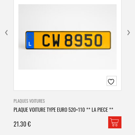
PLAQUES VOITURES
PLA
PLAQUE VOITURE TYPE EURO 520×110 ** LA PIECE **
PLA
21.30
€
42