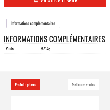
ALU
(40x60)x710
mm
Informations complémentaires
INFORMATIONS COMPLÉMENTAIRES
Poids
0.3 kg
Produits phares
Meilleures ventes