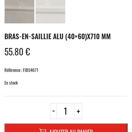
BRAS-EN-SAILLIE ALU (40×60)X710 MM
55.80
€
Référence : FIBS4671
En stock
quantité
-
+
de
BRAS-
EN-
SAILLIE
AJOUTER AU PANIER