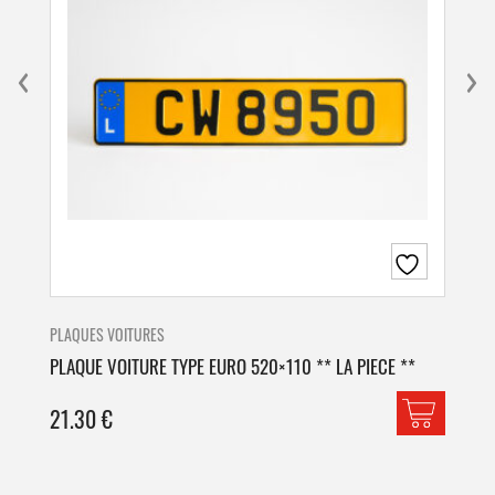
PLAQUES VOITURES
PLA
PLAQUE VOITURE TYPE EURO 520×110 ** LA PIECE **
PLA
21.30
€
42