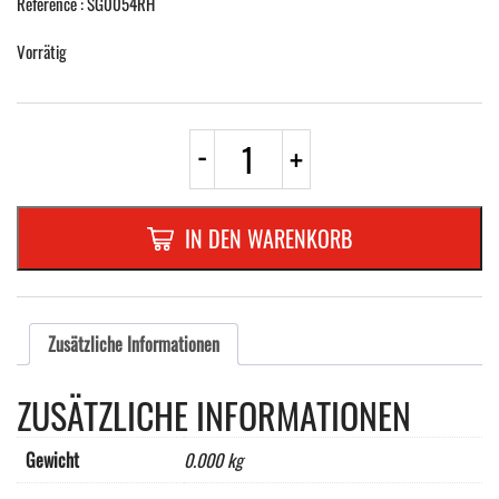
Référence : SG0054RH
Vorrätig
CARRE
-
+
"REPLIABLE"
EN
ALUMINIUM
PLAT
IN DEN WARENKORB
,
HORIZONTALDIMENSIONS:
250
x
250
Zusätzliche Informationen
x
1,5
ZUSÄTZLICHE INFORMATIONEN
MM,"TRANSPORT
ENFANTS"2
Charnières
Gewicht
0.000 kg
et
attaches