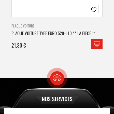
PLAQUE VOITURE
PLA
PLAQUE VOITURE TYPE EURO 520×110 ** LA PIECE **
PLA
21.30
€
42
NOS SERVICES