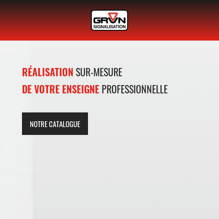
COMMANDER
PRODUCTION
RÉALISATION
DÉS AUJOURD'HUI
SUR-MESURE
DE PANNEAUX
VOS PLAQUES
SIGNALISATION
DE VOTRE ENSEIGNE
ON-LINE
ROUTIÈRE
PROFESSIONNELLE
JETZT BESTELLEN
NOTRE CATALOGUE
NOTRE CATALOGUE