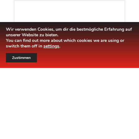
Wir verwenden Cookies, um dir die bestmögliche Erfahrung auf
unserer Website zu bieten.
You can find out more about which cookies we are using or
switch them off in
settings
.
Zustimmen
PLAQUE VOITURE
PLA
PLAQUE VOITURE TYPE EURO 520×110 ** LA PIECE **
PLA