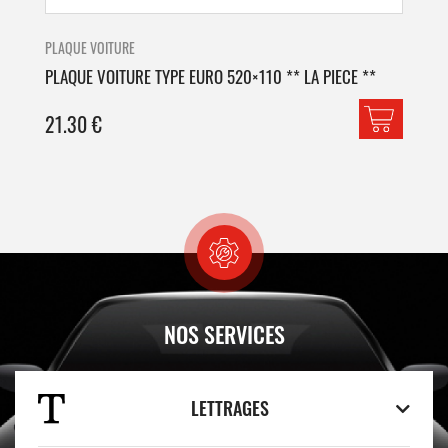
PLAQUE VOITURE
PLA
PLAQUE VOITURE TYPE EURO 520×110 ** LA PIECE **
PLA
21.30
€
42
NOS SERVICES
LETTRAGES