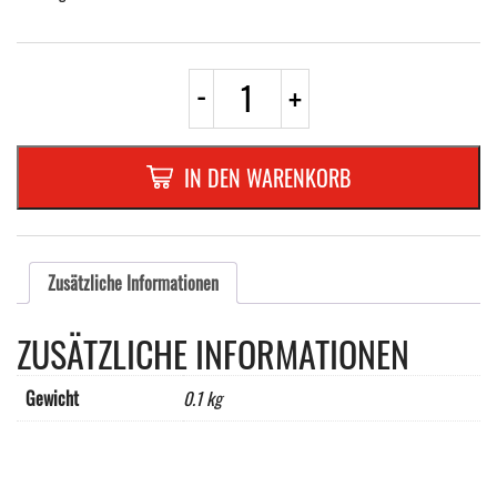
AUTOCOLLANT
-
+
ROND
200
mm
"PORT
IN DEN WARENKORB
CASQUE
ANTI
BRUIT"
Menge
Zusätzliche Informationen
ZUSÄTZLICHE INFORMATIONEN
Gewicht
0.1 kg