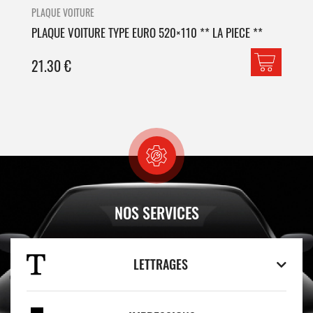
PLAQUE VOITURE
PLA
PLAQUE VOITURE TYPE EURO 520×110 ** LA PIECE **
PLA
21.30
€
42
NOS SERVICES
LETTRAGES