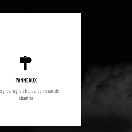
PANNEAUX
eignes, signalétiques, panneaux de
chantier