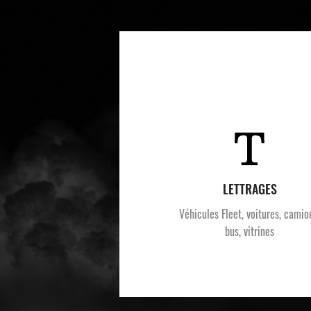
LETTRAGES
Véhicules Fleet, voitures, camio
bus, vitrines