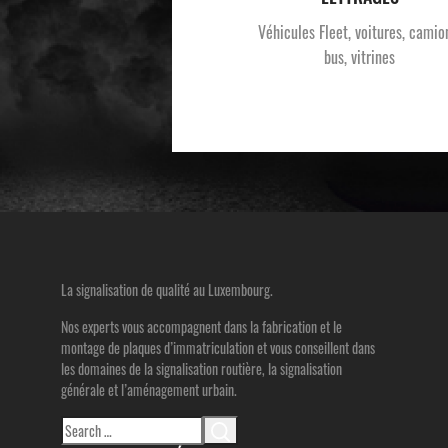
Véhicules Fleet, voitures, camio
bus, vitrines
La signalisation de qualité au Luxembourg.
Nos experts vous accompagnent dans la fabrication et le
montage de plaques d’immatriculation et vous conseillent dans
les domaines de la signalisation routière, la signalisation
générale et l’aménagement urbain.
Search
for: