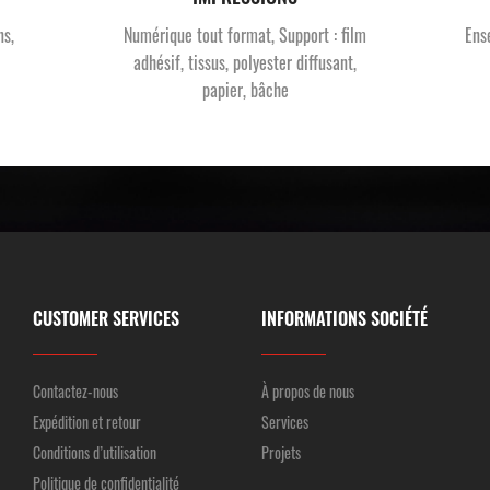
ns,
Numérique tout format, Support : film
Ens
adhésif, tissus, polyester diffusant,
papier, bâche
CUSTOMER SERVICES
INFORMATIONS SOCIÉTÉ
Contactez-nous
À propos de nous
Expédition et retour
Services
Conditions d’utilisation
Projets
Politique de confidentialité