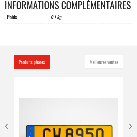
INFORMATIONS COMPLÉMENTAIRES
mm
Poids
0.1 kg
Produits phares
Meilleures ventes