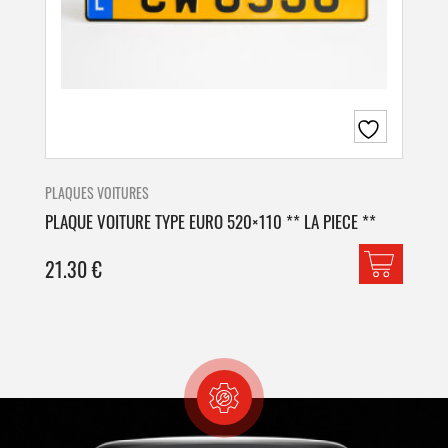
PLAQUES VOITURES
PLA
PLAQUE VOITURE TYPE EURO 520×110 ** LA PIECE **
PLA
21.30
€
42