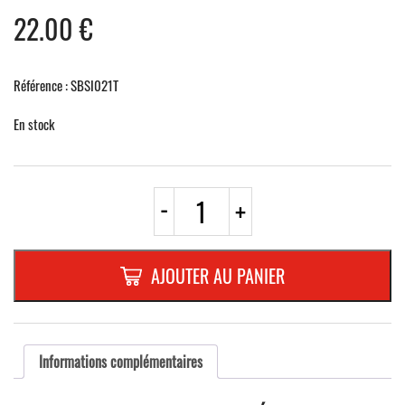
22.00
€
Référence : SBSI021T
En stock
quantité
-
+
de
SUPPORT
EN
PLEXIGLAS
AJOUTER AU PANIER
TRANPARENT
SATION
AVEC
RAINUREDIMENSIONS
200
Informations complémentaires
x
50