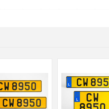
DIMENSIONS:
410
x
250
MM,R20
MM"DANGER
TRAVAUX
EN
HAUTEUR"