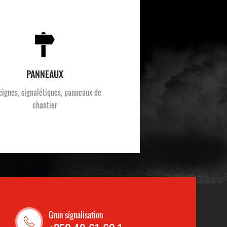
PANNEAUX
eignes, signalétiques, panneaux de
chantier
Grun signalisation