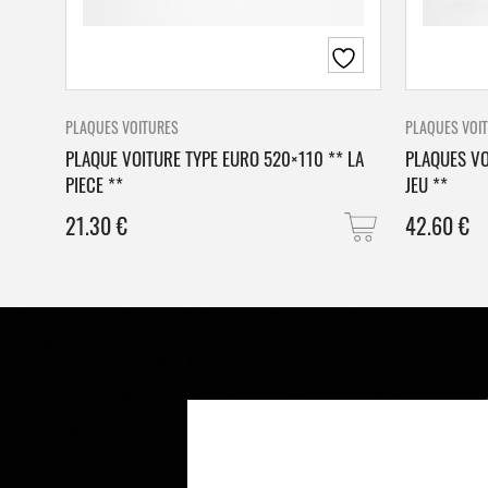
PLAQUES VOITURES
PLAQUES VOI
PLAQUE VOITURE TYPE EURO 520×110 ** LA
PLAQUES VO
PIECE **
JEU **
21.30
€
42.60
€