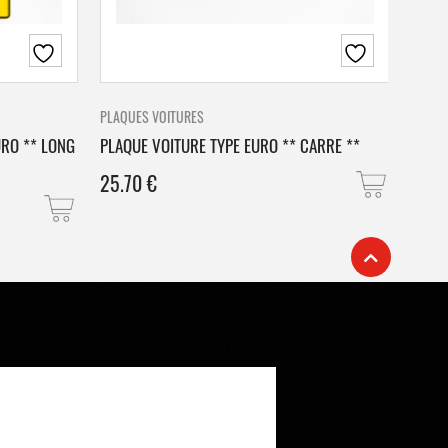
PLAQUES VOITURES
PLAQU
URO ** LONG
PLAQUE VOITURE TYPE EURO ** CARRE **
PLAQ
25.70
€
25.