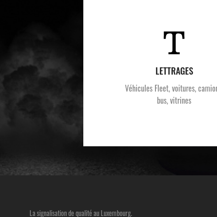
LETTRAGES
Véhicules Fleet, voitures, camio
bus, vitrines
La signalisation de qualité au Luxembourg.